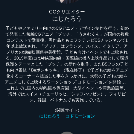
CGクリエイター
にじたろう
子どもやファミリー向けのCGアニメ・デザイン制作を行う。初め
て発表した短編CGアニメ「ブッチ」「うさむくん」が国内の複数
コンテストで受賞後、両作品ともにフジテレビCSチャンネルで1
年以上放送され、「ブッチ」はフランス、スイス、イタリア、ア
メリカの短編映画祭や美術館、子ども向けイベントでも上映され
る。2019年夏にはANA国内線・国際線の機内上映作品として環境
保護をテーマとした「ブッチ」の新作を制作。またBSフジの子ど
も向け番組「Beポンキッキ」（現在終了）で子どもの絵をアニメ
化するコーナーを担当した事をきっかけに、大勢の子どもの絵を
アニメにして上映するワークショップ“コドモーション”を開始し、
これまでに国内の幼稚園や保育園、大型イベントや商業施設等、
海外ではスイス（チューリッヒ、シャフハウゼン）、フィリピ
ン、韓国、ベトナムでも実施している。
（関連サイト）
にじたろう
コドモーション