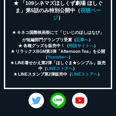
★ 「109シネマズほしくず劇場 ほしぐ
ま」第5話のみ特別公開中（
視聴ペー
ジ
）
★ キネコ国際映画祭にて「じいじのほしはなび」
が短編部門グランプリ受賞（
記事へ
）
★ 各種グッズを販売中！（
特設サイトへ
）
★ リラックスBGM第3弾「Afternoon Tea」を公開
（
Youtubeへ
）
★ LINE着せかえ第2弾「ほしぐま★シンプル」販売
中（
LINEストアへ
）
★ LINEスタンプ第2弾販売中（
LINEストアへ
）