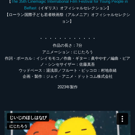
【
The 35th Cinemagic International Film Festival for Young People in
Belfast
（イギリス）オフィシャルセレクション】
【ローラン国際子ども若者映画祭（アルメニア）オフィシャルセレクシ
ョン】
・・・・・・・・・・・・
作品の長さ：7分
アニメーション：にじたろう
作詞・ボーカル：イシイモモコ／作曲・ギター：眞中やす／編曲・ピア
ノ・シンセサイザー：佐藤真吾
ウッドベース：湯浅崇／フルート・ピッコロ：村地奈緒
企画・製作：ジェイ・アニメ・ドットコム株式会社
2023年製作