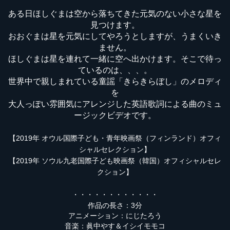
ある日ほしぐまは空から落ちてきた元気のない小さな星を
見つけます。
おおぐまは星を元気にしてやろうとしますが、うまくいき
ません。
ほしぐまは星を連れて一緒に空へ出かけます。そこで待っ
ているのは、、、。
世界中で親しまれている童謡「きらきらぼし」のメロディ
を
大人っぽい雰囲気にアレンジした英語歌詞による曲のミュ
ージックビデオです。
【2019年 オウル国際子ども・青年映画祭（フィンランド）オフィ
シャルセレクション】
【2019年 ソウル九老国際子ども映画祭（韓国）オフィシャルセレ
クション】
・・・・・・・・・・・・
作品の長さ：3分
アニメーション：にじたろう
音楽：眞中やす＆イシイモモコ