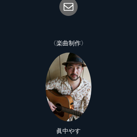
〈楽曲制作〉
眞中やす