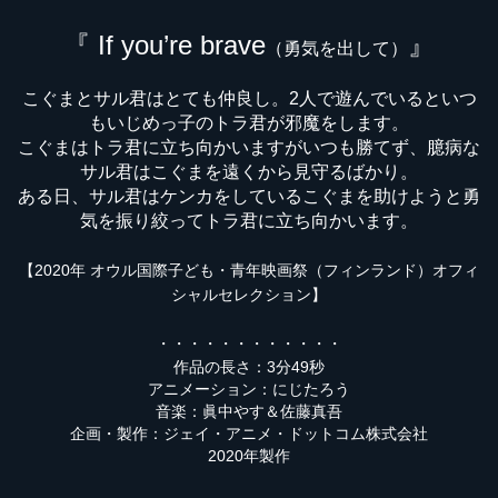
『 If you’re brave
』
（勇気を出して）
こぐまとサル君はとても仲良し。2人で遊んでいるといつ
もいじめっ子のトラ君が邪魔をします。
こぐまはトラ君に立ち向かいますがいつも勝てず、臆病な
サル君はこぐまを遠くから見守るばかり。
ある日、サル君はケンカをしているこぐまを助けようと勇
気を振り絞ってトラ君に立ち向かいます。
【2020年 オウル国際子ども・青年映画祭（フィンランド）オフィ
シャルセレクション】
・・・・・・・・・・・・
作品の長さ：3分49秒
アニメーション：にじたろう
音楽：眞中やす＆佐藤真吾
企画・製作：ジェイ・アニメ・ドットコム株式会社
2020年製作