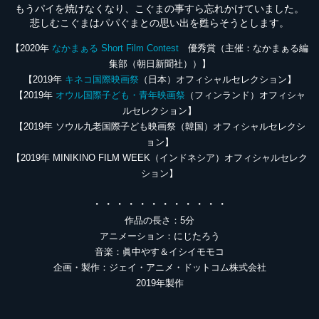
もうパイを焼けなくなり、こぐまの事すら忘れかけていました。
悲しむこぐまはパパぐまとの思い出を甦らそうとします。
【2020年
なかまぁる Short Film Contest
優秀賞（主催：なかまぁる編
集部（朝日新聞社））】
【2019年
キネコ国際映画祭
（日本）オフィシャルセレクション】
【2019年
オウル国際子ども・青年映画祭
（フィンランド）オフィシャ
ルセレクション】
【2019年 ソウル九老国際子ども映画祭（韓国）オフィシャルセレクシ
ョン】
【2019年 MINIKINO FILM WEEK（インドネシア）オフィシャルセレク
ション】
・・・・・・・・・・・・
作品の長さ：5分
アニメーション：にじたろう
音楽：眞中やす＆イシイモモコ
企画・製作：ジェイ・アニメ・ドットコム株式会社
2019年製作